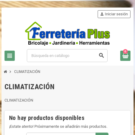
person
Iniciar sesión
0
view_headline
search
chevron_right
CLIMATIZACIÓN
CLIMATIZACIÓN
CLIMATIZACIÓN
No hay productos disponibles
¡Estate atento! Próximamente se añadirán más productos.