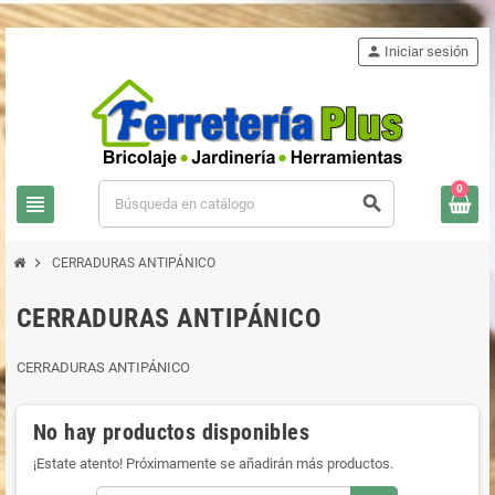
person
Iniciar sesión
0
view_headline
search
chevron_right
CERRADURAS ANTIPÁNICO
CERRADURAS ANTIPÁNICO
CERRADURAS ANTIPÁNICO
No hay productos disponibles
¡Estate atento! Próximamente se añadirán más productos.