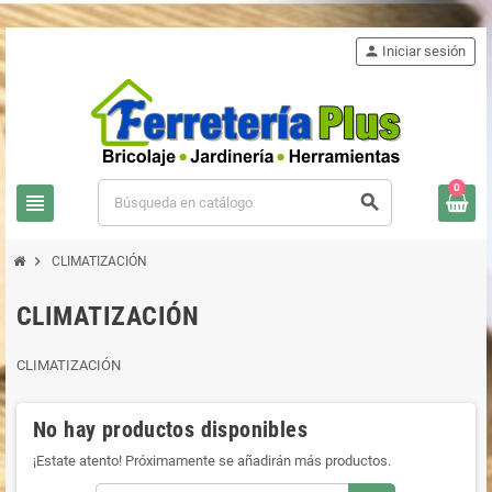
person
Iniciar sesión
0
view_headline
search
chevron_right
CLIMATIZACIÓN
CLIMATIZACIÓN
CLIMATIZACIÓN
No hay productos disponibles
¡Estate atento! Próximamente se añadirán más productos.