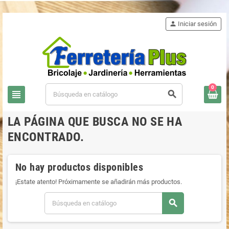
person
Iniciar sesión
0
view_headline
search
LA PÁGINA QUE BUSCA NO SE HA
ENCONTRADO.
No hay productos disponibles
¡Estate atento! Próximamente se añadirán más productos.
search