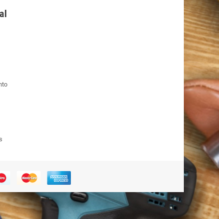
al
nto
s