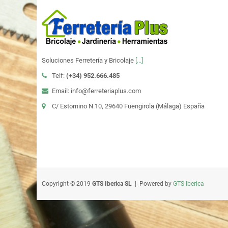
Soluciones Ferretería y Bricolaje
[...]
Telf:
(+34)
952.666.485
Email: info@ferreteriaplus.com
C/ Estornino N.10, 29640 Fuengirola (Málaga) España
Copyright © 2019
GTS Iberica SL
| Powered by
GTS Iberica