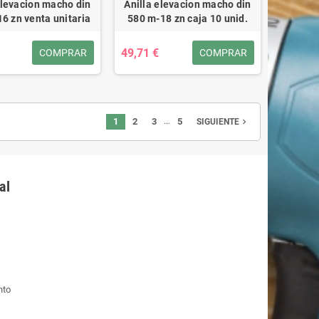
elevacion macho din
Anilla elevacion macho din
6 zn venta unitaria
580 m-18 zn caja 10 unid.
49,71 €
COMPRAR
COMPRAR
…
1
2
3
5
navigate_next
SIGUIENTE
al
nto