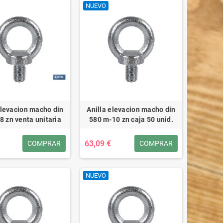
NUEVO
elevacion macho din
Anilla elevacion macho din
8 zn venta unitaria
580 m-10 zn caja 50 unid.
63,09 €
COMPRAR
COMPRAR
NUEVO