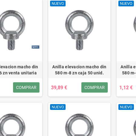
NUEVO
NUEVO
elevacion macho din
Anilla elevacion macho din
Anilla 
 zn venta unitaria
580 m-8 zn caja 50 unid.
580 m-
39,89 €
1,12 €
COMPRAR
COMPRAR
NUEVO
NUEVO