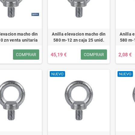
elevacion macho din
Anilla elevacion macho din
Anilla 
0 zn venta unitaria
580 m-12 zn caja 25 unid.
580 m-1
45,19 €
2,08 €
COMPRAR
COMPRAR
NUEVO
NUEVO