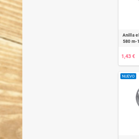
Anilla 
580 m-1
1,43 €
NUEVO