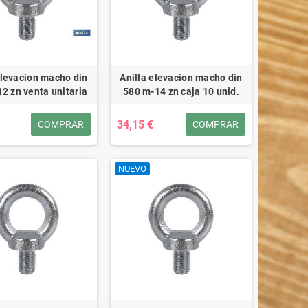
elevacion macho din
Anilla elevacion macho din
2 zn venta unitaria
580 m-14 zn caja 10 unid.
34,15 €
COMPRAR
COMPRAR
NUEVO