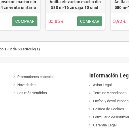
elevacion macho din
Anilla elevacion macho din
Anilla 
4 zn venta unitaria
580 m-16 zn caja 10 unid.
580 m-1
33,05 €
3,92 €
COMPRAR
COMPRAR
o 1-12 de 60 artículo(s)
Información Leg
Promociones especiales
Novedades
Aviso Legal
Los más vendidos
Termino y condiones
Envíos y devoluciones
Política de Cookies
Formulario desistimie
Garantia Legal