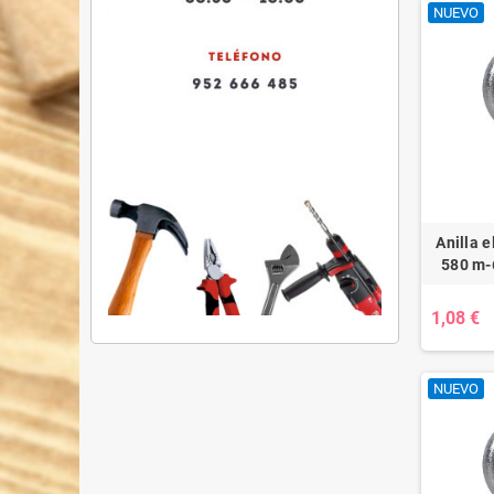
NUEVO
Anilla 
580 m-6
1,08 €
NUEVO