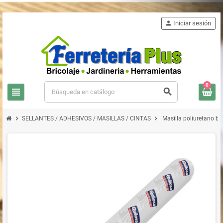
person
Iniciar sesión
0
view_headline
search
chevron_right
chevron_right
SELLANTES / ADHESIVOS / MASILLAS / CINTAS
Masilla poliuretano bl