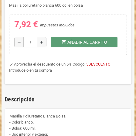
Masilla poliuretano blanca 600 cc. en bolsa
7,92 €
Impuestos incluidos
shopping_cart
remove
add
AÑADIR AL CARRITO
Aprovecha el descuento de un 5% Codigo:
5DESCUENTO
done
Introducelo en tu compra
Descripción
Masilla Poliuretano Blanca Bolsa
- Color blanco.
- Bolsa: 600 ml.
- Uso interior y exterior.