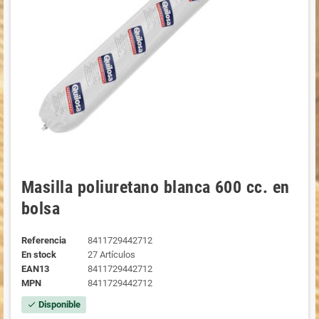
Masilla poliuretano blanca 600 cc. en
bolsa
Referencia
8411729442712
En stock
27 Artículos
EAN13
8411729442712
MPN
8411729442712
Disponible
check