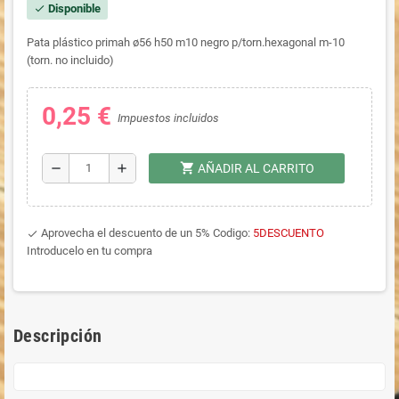
Disponible
check
Pata plástico primah ø56 h50 m10 negro p/torn.hexagonal m-10
(torn. no incluido)
0,25 €
Impuestos incluidos
shopping_cart
remove
add
AÑADIR AL CARRITO
Aprovecha el descuento de un 5% Codigo:
5DESCUENTO
done
Introducelo en tu compra
Descripción