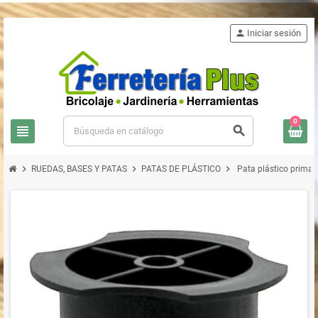
person
Iniciar sesión
0
view_headline
search
chevron_right
chevron_right
chevron_right
RUEDAS, BASES Y PATAS
PATAS DE PLÁSTICO
Pata plástico primah