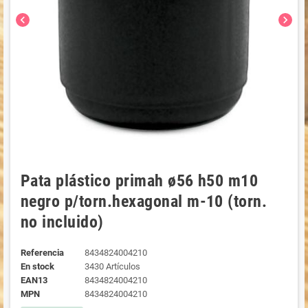
chevron_left
chevron_right
Pata plástico primah ø56 h50 m10
negro p/torn.hexagonal m-10 (torn.
no incluido)
Referencia
8434824004210
En stock
3430 Artículos
EAN13
8434824004210
MPN
8434824004210