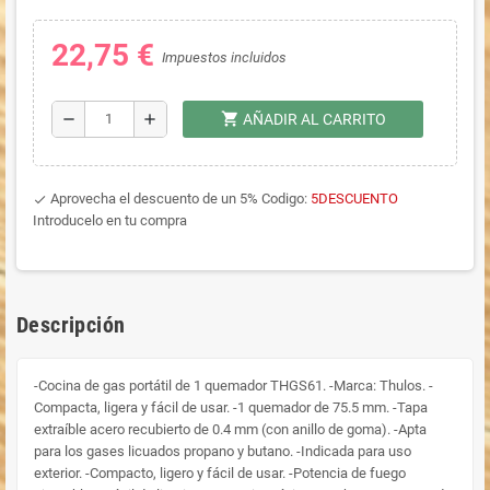
22,75 €
Impuestos incluidos
shopping_cart
remove
add
AÑADIR AL CARRITO
Aprovecha el descuento de un 5% Codigo:
5DESCUENTO
done
Introducelo en tu compra
Descripción
-Cocina de gas portátil de 1 quemador THGS61. -Marca: Thulos. -
Compacta, ligera y fácil de usar. -1 quemador de 75.5 mm. -Tapa
extraíble acero recubierto de 0.4 mm (con anillo de goma). -Apta
para los gases licuados propano y butano. -Indicada para uso
exterior. -Compacto, ligero y fácil de usar. -Potencia de fuego