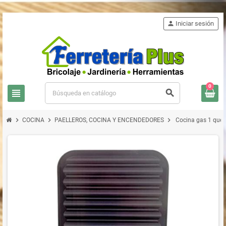
person
Iniciar sesión
0
view_headline
search
chevron_right
chevron_right
chevron_right
COCINA
PAELLEROS, COCINA Y ENCENDEDORES
Cocina gas 1 que