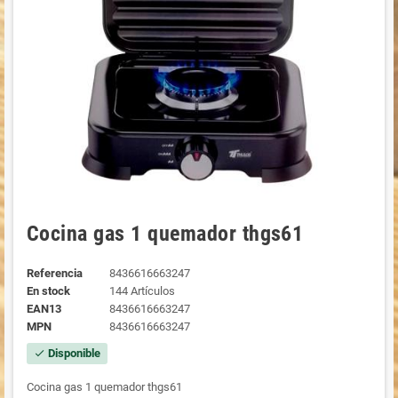
Cocina gas 1 quemador thgs61
Referencia
8436616663247
En stock
144 Artículos
EAN13
8436616663247
MPN
8436616663247
Disponible
check
Cocina gas 1 quemador thgs61