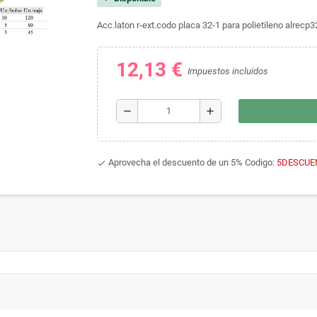
Acc.laton r-ext.codo placa 32-1 para polietileno alrecp3
12,13 €
Impuestos incluidos
remove
add
Aprovecha el descuento de un 5% Codigo:
5DESCUE
done