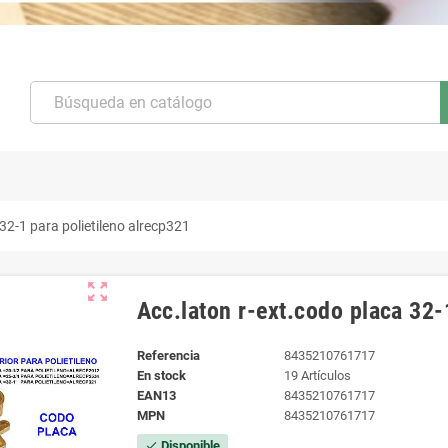
32-1 para polietileno alrecp321
zoom_out_map
Acc.laton r-ext.codo placa 32-
Referencia
8435210761717
En stock
19 Artículos
EAN13
8435210761717
MPN
8435210761717
Disponible
check