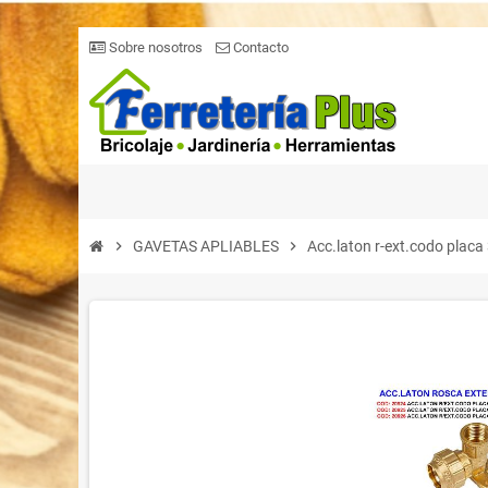
Sobre nosotros
Contacto
chevron_right
GAVETAS APLIABLES
chevron_right
Acc.laton r-ext.codo placa 