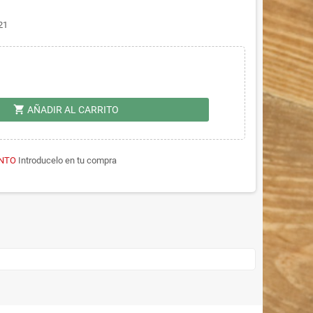
21
shopping_cart
AÑADIR AL CARRITO
NTO
Introducelo en tu compra