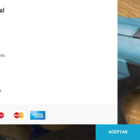
al
nto
s
ACEPTAR