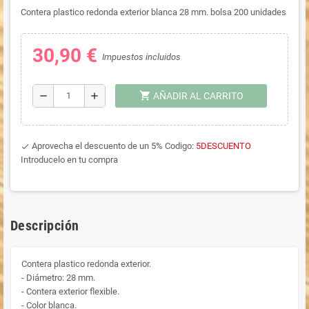
Contera plastico redonda exterior blanca 28 mm. bolsa 200 unidades
30,90 €
Impuestos incluidos
shopping_cart
remove
add
AÑADIR AL CARRITO
Aprovecha el descuento de un 5% Codigo:
5DESCUENTO
done
Introducelo en tu compra
Descripción
Contera plastico redonda exterior.
- Diámetro: 28 mm.
- Contera exterior flexible.
- Color blanca.