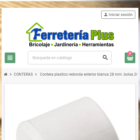
person
Iniciar sesión
0
view_headline
search
chevron_right
chevron_right
CONTERAS
Contera plastico redonda exterior blanca 28 mm. bolsa 20