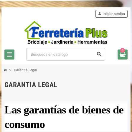
person
Iniciar sesión
0
view_headline
search
chevron_right
Garantia Legal
GARANTIA LEGAL
Las garantías de bienes de
consumo