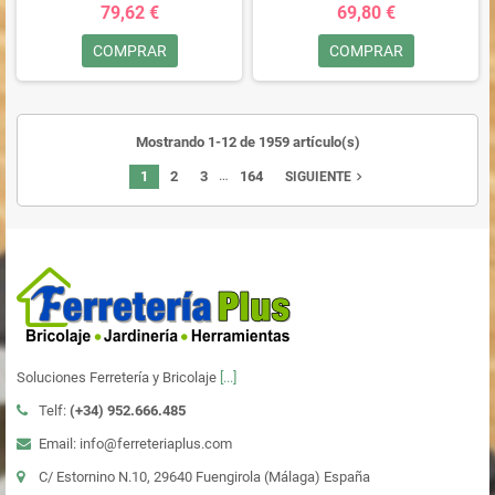
79,62 €
69,80 €
COMPRAR
COMPRAR
Mostrando 1-12 de 1959 artículo(s)
…
1
2
3
164
navigate_next
SIGUIENTE
Soluciones Ferretería y Bricolaje
[...]
Telf:
(+34)
952.666.485
Email: info@ferreteriaplus.com
C/ Estornino N.10, 29640 Fuengirola (Málaga) España