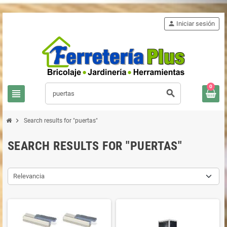
person
Iniciar sesión
0
view_headline
search
chevron_right
Search results for "puertas"
SEARCH RESULTS FOR "PUERTAS"
Relevancia